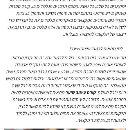
ומתארים כל שלב, כל נושא והספק הדברים הנלמדים בו. קורס ספרות
מעניק מידע פרקטי בתחום יסודות טיפוח השיער והטיפול בו. צוות
המדריכים והמורים המקצועיים באקדמיה מלמדים את כל הנדרש כדי
לשלוט לא רק בטכניקות לביצוע תספורות אלה מלמדים גם לתרגם את
רצונה של הלקוחה לתוצאה מוצלחת.
למי מתאים ללמוד עיצוב שיער?
מסיימי צבא או שירות הלאומי יכולים ללמוד גם ע"ח הפיקדון הצבאי,
לאוהבי אופנה ויופי, לאנשים שהאופנה נוגעת להם! מקבלי אבטלה -
שמעוניינים לעשות הסבת מקצוע, ועכשיו יש גם טרנד מאוד מפנק, נשים
שמשנות סטאטוס בחיים "גרושות" או "אלמנות" יכולות ללמוד גם בסיוע
ממשלתי. זה המקצוע היחידי שאפשר לעבוד בו גם מהבית בכל שעה
ביום ובכל העולם.
קורס עיצוב שיער
מתאים לאנשים שאוהבים להיות
בחברת אנשים. מדובר על עיסוק מתמיד עם בני אדם וטיפול בשערם.
הקורס
מתאים למי שהאופנה נוגעת לו! שיודע להיות קשוב לרצון
הלקוחות ומתאים למי שאוהב את תחום עיצוב השיער ומוכן ללמוד
ולצמוח למעצב שיער מקצועי.