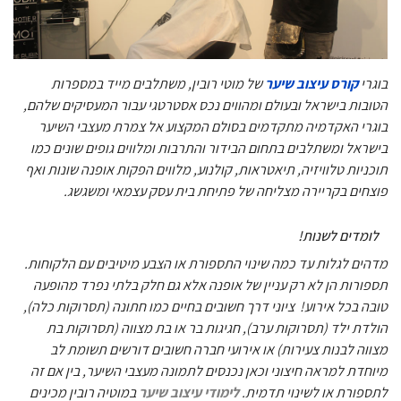
בוגרי
קורס עיצוב שיער
של מוטי רובין, משתלבים מייד במספרות
הטובות בישראל ובעולם ומהווים נכס אסטרטגי עבור המעסיקים שלהם,
בוגרי האקדמיה מתקדמים בסולם המקצוע אל צמרת מעצבי השיער
בישראל ומשתלבים בתחום הבידור והתרבות ומלווים גופים שונים כמו
תוכניות טלוויזיה, תיאטראות, קולנוע, מלווים הפקות אופנה שונות ואף
פוצחים בקריירה מצליחה של פתיחת בית עסק עצמאי ומשגשג.
לומדים לשנות!
מדהים לגלות עד כמה שינוי התספורת או הצבע מיטיבים עם הלקוחות.
תספורות הן לא רק עניין של אופנה אלא גם חלק בלתי נפרד מהופעה
טובה בכל אירוע! ציוני דרך חשובים בחיים כמו חתונה (תסרוקות כלה),
הולדת ילד (תסרוקות ערב), חגיגות בר או בת מצווה (תסרוקות בת
מצווה לבנות צעירות) או אירועי חברה חשובים דורשים תשומת לב
מיוחדת למראה חיצוני וכאן נכנסים לתמונה מעצבי השיער, בין אם זה
לתספורת או לשינוי תדמית.
לימודי עיצוב שיער
במוטיה רובין מכינים