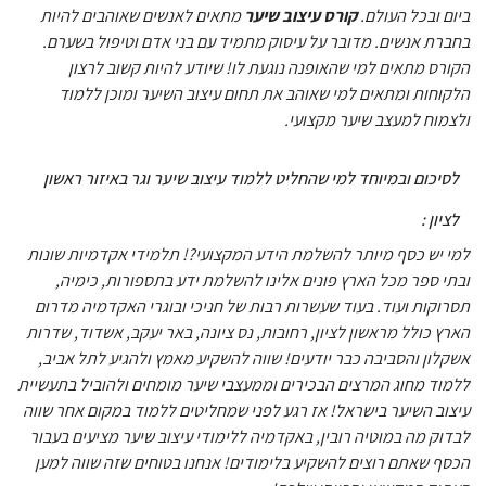
ביום ובכל העולם.
קורס עיצוב שיער
מתאים לאנשים שאוהבים להיות
בחברת אנשים. מדובר על עיסוק מתמיד עם בני אדם וטיפול בשערם.
הקורס מתאים למי שהאופנה נוגעת לו! שיודע להיות קשוב לרצון
הלקוחות ומתאים למי שאוהב את תחום עיצוב השיער ומוכן ללמוד
ולצמוח למעצב שיער מקצועי.
לסיכום ובמיוחד למי שהחליט ללמוד עיצוב שיער וגר באיזור ראשון
לציון :
למי יש כסף מיותר להשלמת הידע המקצועי?! תלמידי אקדמיות שונות
ובתי ספר מכל הארץ פונים אלינו להשלמת ידע בתספורות, כימיה,
תסרוקות ועוד. בעוד שעשרות רבות של חניכי ובוגרי האקדמיה מדרום
הארץ כולל מראשון לציון, רחובות, נס ציונה, באר יעקב, אשדוד, שדרות
אשקלון והסביבה כבר יודעים! שווה להשקיע מאמץ ולהגיע לתל אביב,
ללמוד מחוג המרצים הבכירים וממעצבי שיער מומחים ולהוביל בתעשיית
עיצוב השיער בישראל! אז רגע לפני שמחליטים ללמוד במקום אחר שווה
לבדוק מה במוטיה רובין, באקדמיה ללימודי עיצוב שיער מציעים בעבור
הכסף שאתם רוצים להשקיע בלימודים! אנחנו בטוחים שזה שווה למען