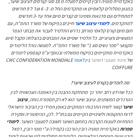
באקדמיית מוטיה רובין קיימים למעלה מ 18 סוגי קורסים לעיצוב שיער,
במגוון מסלולים קלאסיים או מתקדמים החל מ- 3- 6 ועד ל 9 חודשים
למתחילים וגם סדנאות וסמינרים קצרים מיום אחד עד-3 חודשים
למתקדמים.
לימודי עיצוב שיער
חייבים בפיקוח של משרד התמ"ת, עם
תום סיום קורס קלאסי מורחב נדרש התלמיד לעבור את מבחני הגמר
המעשיים והעיוניים. כל תלמיד שסיים את המבחנים בהצלחה מקבל סיווג
מקצועי "ספר נשים סוג 1" של משרד התמ"ת. למעשה נוהל הלימודים
באקדמיית מתקיימים בפיקוח ממשלתי ובנוסף ע"פ קונספט לימודים
של
איגוד מעצבי השיער
בינלאומי
CMC CONFIDERATION MONDIALE
COIFFURE
מה לומדים בקורס לעיצוב שיער?
ככל שהידע רחב יותר כך מתחזקת ההבנה בין האופנה העכשווית לבין
הטרנדים המשתנים. עיצוב שיער הוא לא רק תספורת נוחה,
עיצוב
שיער
קשור לשיח התרבותי המתקיים באופן תמידי בין הציבור הישראלי
לרוח התקופות ולשינויים הקיימים גם בחו"ל. לכן, ההיסטוריה וסקירת
התחזיות לעונות הקרבות בתחום השיער חשובה למעצבי השיער.
לימודי
ספרות
באקדמיית מוטיה רובין הורכבו בקפידה ע"י מוטי רובין, רפאל
רובין וצוות מומחים בינלאומיים, הלימודים מחולקים לפי שבועות לימוד