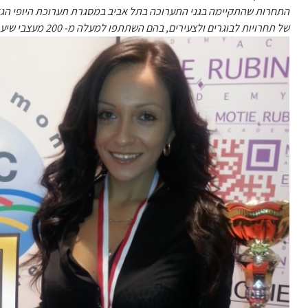
של תחרויות לבוגרים ולצעירים, בהם השתתפו למעלה מ- 200 מעצבי שיער, אמני איפור ובונות ציפורניים מישראל ומהעולם.