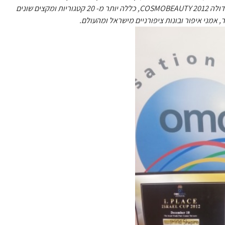
התחרות שהתקיימה בגני התערוכה בתל אביב במסגרת תערוכת היופי הגדולה COSMOBEAUTY 2012, כללה יותר מ- 20 קטגוריות ומקצים שונים