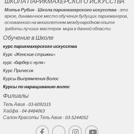
ШКОЛА ПАРИКМАХЕРСКОГО ИСКУССТВА
"мини" Смотри И Учись
Мотье Рубин
-
Школа
парикмахерского искусства
- это
Training School VIP
яркое, динамичное место обучения будущих парикмахеров,
основанного на многолетнем международном опыте
работы лучших мастеров мира в данной области!
Обучение в Школе
курс парикмахерского искусства
Курс «Женские стрижки»
курс «барбер с нуля»
Курс Причесок
Курсы Выпрямления Волос
Курсы по наращиванию волос
Филиалы
Тель Авив -
03-6091515
Хайфа -
04-8484063
Салон Красоты Тель Авив -
03-5244052