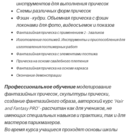
инструментов для выполнения причесок
Схемы различных форм причесок
Фэшн - кудри. Объемная прическа с фэшн
локонами для фото, видеосъемок и показов
Фантазийная прическа с применением 2 - 3 валиков
Изготовление постижей. Инструменты и приспособления для
изготовления постижерных работ
Фантазийная прическа с элементами постижа
Прическа на основе свадебного плетения
Фантазийная прическа на основе каркаса
Окончание демонстрации
Профессиональное обучение
моделирование
фантазийных причесок, скульптуры прически,
создание фантазийного образа, авторский курс 'Hair
and Fantasy PRO' - рассчитан как для учеников, не
имеющих специальных навыков и практики, так и для
мастеров парикмахеров.
Во время курса учащиеся проходят основы школы